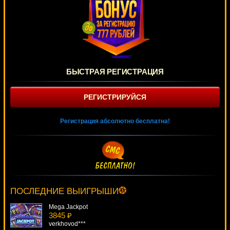
БЫСТРАЯ РЕГИСТРАЦИЯ
РЕГИСТРИРУЙСЯ
Регистрация абсолютно бесплатна!
Ladies Nite
2077 ₽
loto***
ПОСЛЕДНИЕ ВЫИГРЫШИ
Mega Jackpot
3845 ₽
verkhovod***