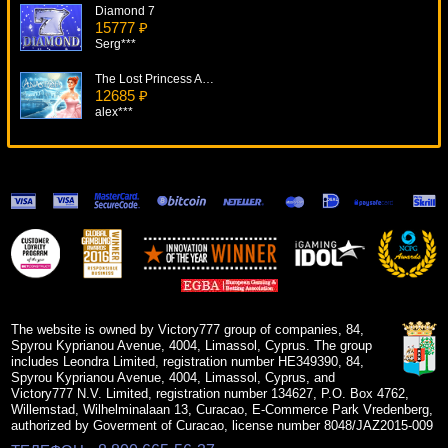
Diamond 7
15777 ₽
Serg***
The Lost Princess Anastasia
12685 ₽
alex***
Captain Cash
9887 ₽
loto***
Harveys
17562 ₽
kat***
Jackpot Diamonds
14758 ₽
tank***
The website is owned by Victory777 group of companies, 84,
Spyrou Kyprianou Avenue, 4004, Limassol, Cyprus. The group
includes Leondra Limited, registration number HE349390, 84,
Spyrou Kyprianou Avenue, 4004, Limassol, Cyprus, and
Victory777 N.V. Limited, registration number 134627, P.O. Box 4762,
Willemstad, Wilhelminalaan 13, Curacao, E-Commerce Park Vredenberg,
authorized by Goverment of Curacao, license number 8048/JAZ2015-009