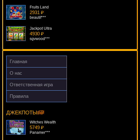
Fruits Land
2931 ₽
beautif***
Jackpot Ultra
4930 ₽
sgvwood***
Operation Y
675 ₽
loto***
Главная
Booty Time
О нас
3892 ₽
Serg***
Ответственная игра
Voodoo Vibes
Правила
4268 ₽
Caribbean Stud Professional Series
Egoistik***
19370 ₽
drink***
ДЖЕКПОТЫ
Witches Wealth
5749 ₽
Panamer***